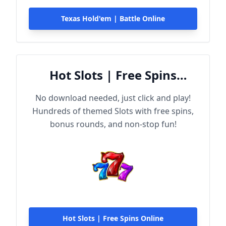
Texas Hold'em | Battle Online
Hot Slots | Free Spins
Online
No download needed, just click and play!
Hundreds of themed Slots with free spins,
bonus rounds, and non-stop fun!
Hot Slots | Free Spins Online