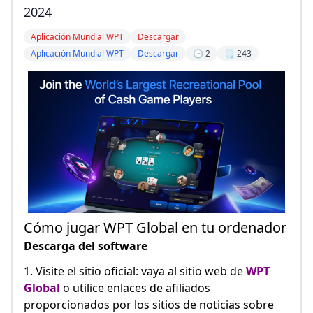
2024
Aplicación Mundial WPT
Descargar
Aplicación Mundial WPT
Descargar
🕒 2
🗒️ 243
Cómo jugar WPT Global en tu ordenador
Descarga del software
1. Visite el sitio oficial: vaya al sitio web de
WPT
Global
o utilice enlaces de afiliados
proporcionados por los sitios de noticias sobre