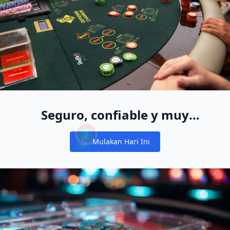
Seguro, confiable y muy
divertido
Mulakan Hari Ini
Notifications