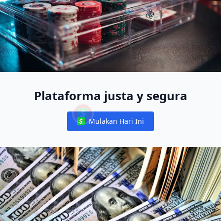
Plataforma justa y segura
Mulakan Hari Ini
Notifications