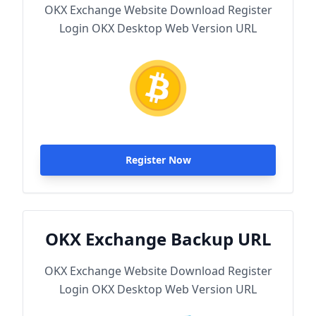
OKX Exchange Website Download Register
Login OKX Desktop Web Version URL
Register Now
OKX Exchange Backup URL
OKX Exchange Website Download Register
Login OKX Desktop Web Version URL