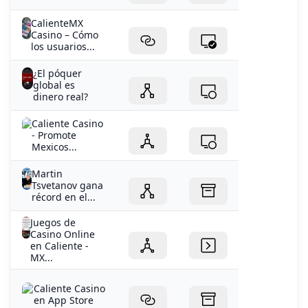
CalienteMX
Casino – Cómo
los usuarios...
¿El póquer
global es
dinero real?
Caliente Casino
- Promote
Mexicos...
Martin
Tsvetanov gana
récord en el...
Juegos de
Casino Online
en Caliente -
MX...
‎Caliente Casino
en App Store