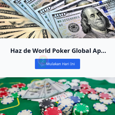
Haz de World Poker Global App
tu nuevo hogar de póker en
Mulakan Hari Ini
línea
Notifications