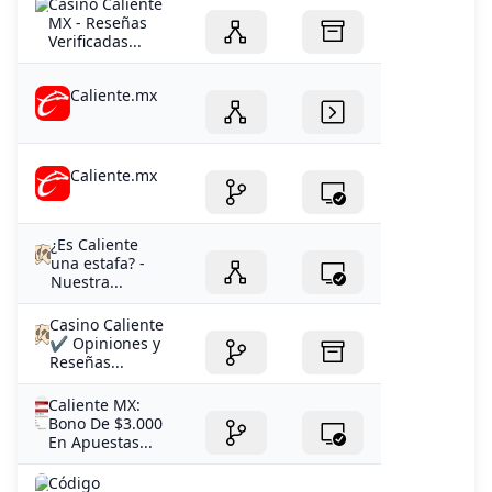
Casino Caliente
MX - Reseñas
Verificadas...
Caliente.mx
Caliente.mx
¿Es Caliente
una estafa? -
Nuestra...
Casino Caliente
✔️ Opiniones y
Reseñas...
Caliente MX:
Bono De $3.000
En Apuestas...
Código