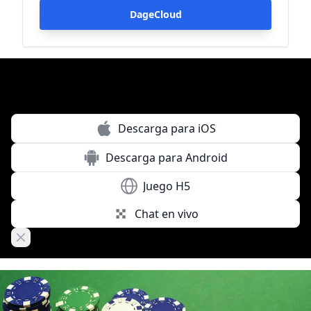
DageCloud
Descarga para iOS
Descarga para Android
Juego H5
Chat en vivo
Close banner