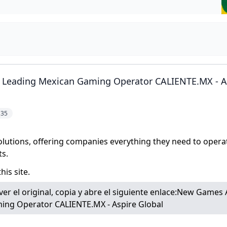
 Leading Mexican Gaming Operator CALIENTE.MX - A
 35
olutions, offering companies everything they need to opera
ts.
his site.
ver el original, copia y abre el siguiente enlace:
New Games 
ming Operator CALIENTE.MX - Aspire Global