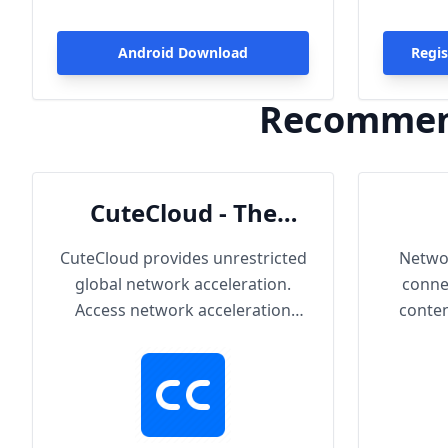
Android Download
Regis
Recommend
CuteCloud - The
Cutest Cloud
CuteCloud provides unrestricted
Networ
global network acceleration.
conne
Access network acceleration
conten
services connected with
hundreds of content providers
worldwide. With up to 2000Mbps
single-line access capacity and
1000+ high-speed servers