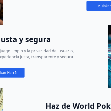
Mulakan
Notification
justa y segura
ego limpio y la privacidad del usuario,
periencia justa, transparente y segura.
kan Hari Ini
ions
Haz de World Pok