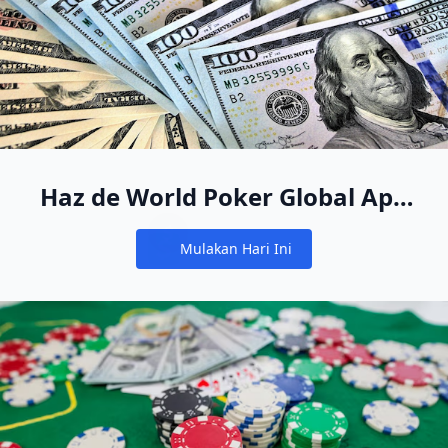
Haz de World Poker Global App
tu nuevo hogar de póker en
Mulakan Hari Ini
línea
Notifications