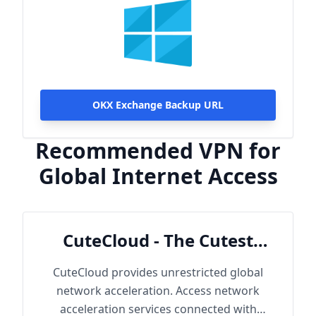
OKX Exchange Backup URL
Recommended VPN for
Global Internet Access
CuteCloud - The Cutest
Cloud
CuteCloud provides unrestricted global
network acceleration. Access network
acceleration services connected with