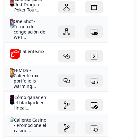
Red Dragon
Poker Tour...
One Shot -
Torneo de
congelación de
WPT...
Caliente.mx
FBMDS -
Caliente.mx
portfolio is
warming...
Cómo ganar en
el blackjack en
línea:...
Caliente Casino
- Promocione el
casino...