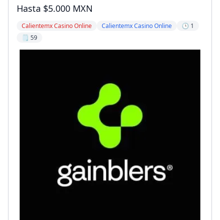
Hasta $5.000 MXN
Calientemx Casino Online
Calientemx Casino Online
🕒 1
🗒️ 59