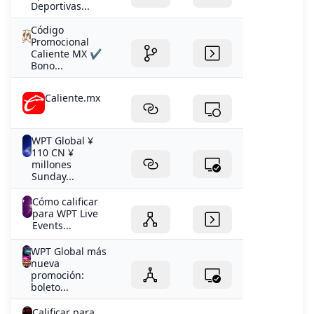
Deportivas...
Código
Promocional
Caliente MX ✔️
Bono...
Caliente.mx
WPT Global ¥
110 CN ¥
millones
Sunday...
Cómo calificar
para WPT Live
Events...
WPT Global más
nueva
promoción:
boleto...
Calificar para