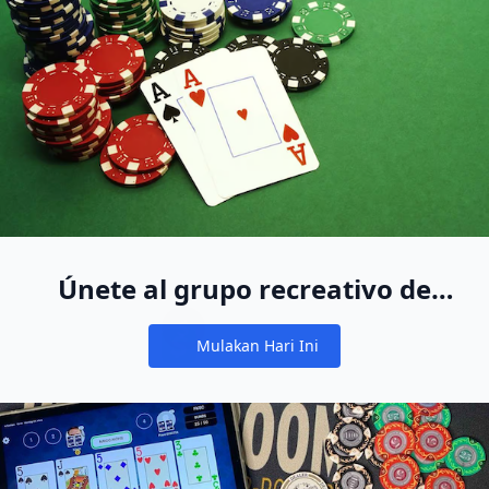
Únete al grupo recreativo de
jugadores de cash game más
Mulakan Hari Ini
grande del mundo
Notifications