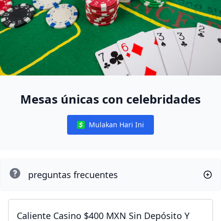
Mesas únicas con celebridades
Mulakan Hari Ini
Notifications
preguntas frecuentes
Caliente Casino $400 MXN Sin Depósito Y