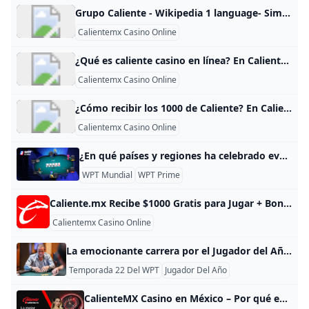
Grupo Caliente - Wikipedia 1 language- Simple English Edit linksediteditediteditediteditedit
Calientemx Casino Online
¿Qué es caliente casino en línea? En Caliente Casino encontrarás la mejor oferta de entretenimiento de juegos de azar en México; diviértete con la gran variedad de máquinas de juego, contamos con los mejores títulos y las mejores marcas para que disfrutes horas y horas de diversión; prueba tu suerte con los juegos de mesa que más ama la gente: …
Calientemx Casino Online
¿Cómo recibir los 1000 de Caliente? En Caliente Casino encontrarás la mejor oferta de entretenimiento de juegos de azar en México; diviértete con la gran variedad de máquinas de juego, contamos con los mejores títulos y las mejores marcas para que disfrutes horas y horas de diversión; prueba tu suerte con los juegos de mesa que más ama la gente: …
Calientemx Casino Online
¿En qué países y regiones ha celebrado eventos WPT Global? WPT celebra eventos en todo el mundo Desde su creación en 2002, WPT (World Poker Tour) ha celebrado numerosos eventos en todo el mundo. Según información de la enciclopedia, WPT ha establecido más de 70 subestaciones en América del Norte, Europa y Asia. El desarrollo de la TIP en Asia En Asia, el WPT es uno de los primeros circuitos que celebra con éxito torneos de póquer profesionales a gran escala en China continental.
WPT Mundial
WPT Prime
Caliente.mx Recibe $1000 Gratis para Jugar + Bono de hasta $5,000 al depositar!. Vive la experiencia del Casino en donde quiera que estés. Blackjack, Ruleta, Slots y más.
Calientemx Casino Online
La emocionante carrera por el Jugador del Año de la temporada 22 del WPT en el Wynn Las Vegas Con sólo dos eventos restantes, la competencia por el Jugador del Año (POY) de la temporada 22 del World Poker Tour (WPT) es más feroz que nunca. A diferencia del año pasado, cuando Bin Weng consiguió el título temprano, la carrera de 2024 sigue abierta mientras se desarrolla el festival del Campeonato Mundial WPT en Wynn Las Vegas. Yunkyu Song lidera la manada Yunkyu Song ingresa al WPT Prime Championship como líder con 2275 puntos POY.
Temporada 22 Del WPT
Jugador Del Año
Gira Mundial De Pó
CalienteMX Casino en México – Por qué este nombre aparece constantemente Con el paso del tiempo, algunos nombres se vuelven especialmente visibles dentro del entorno digital mexicano. CalienteMX es uno de esos casos que aparece repetidamente en búsquedas, conversaciones y referencias generales, incluso cuando las personas no recuerdan con claridad dónde lo vieron por primera vez. Esta repetición no ocurre de manera casual, sino como resultado de una exposición constante a lo largo de distintos espacios. En muchos casos, el usuario no busca realizar una acción concreta.