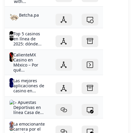
with...
Betcha.pa
Top 5 casinos
en línea de
2025: dónde...
CalienteMX
Casino en
México – Por
qué...
Las mejores
aplicaciones de
casino en...
▷ Apuestas
Deportivas en
línea Casa de...
La emocionante
carrera por el