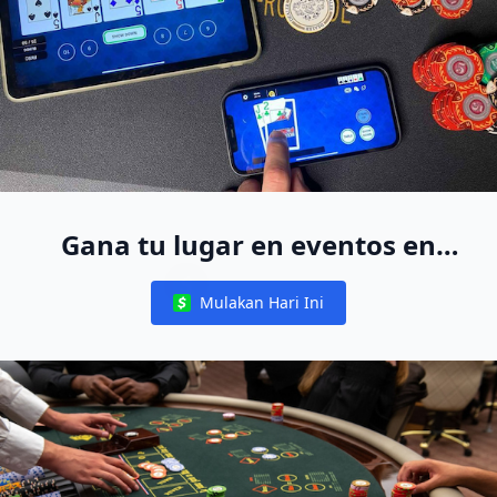
Gana tu lugar en eventos en
vivo del World Poker Free App
Mulakan Hari Ini
alrededor del mundo
Notifications