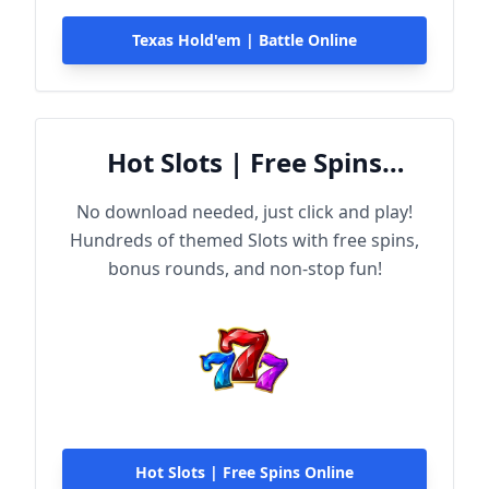
Texas Hold'em | Battle Online
Hot Slots | Free Spins
Online
No download needed, just click and play!
Hundreds of themed Slots with free spins,
bonus rounds, and non-stop fun!
Hot Slots | Free Spins Online