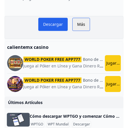
Descargar
Más
o
calientemx casino
WORLD POKER FREE APP777
Bono de Bienvenida
Wo
Jugar ahor
Juega al Póker en Línea y Gana Dinero Real.
WORLD POKER FREE APP777
Bono de Bienvenida
Wo
Jugar ahor
Juega al Póker en Línea y Gana Dinero Real.
Últimos Artículos
Cómo descargar WPTGO y comenzar Cómo descargar WPTGO y empezar a jugar al póquer online Comenzar a utilizar WPTGO, la plataforma de póquer en línea asociada con el World Poker Tour, es simple y rápido. Siga estos sencillos pasos para descargar el software y configurar su cuenta. Paso 1: Descargue la aplicación WPTGO Para comenzar, haga clic en el botón Descargar ahora en el sitio web de WPTGO. Esta acción iniciará la descarga del software de póquer a su computadora.
WPTGO
WPT Mundial
Descargar