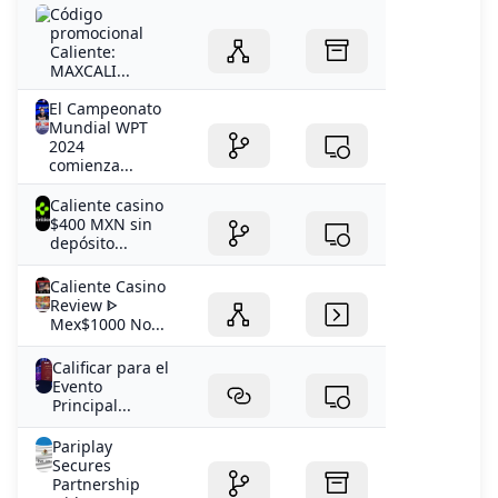
Código
promocional
Caliente:
MAXCALI...
El Campeonato
Mundial WPT
2024
comienza...
Caliente casino
$400 MXN sin
depósito...
Caliente Casino
Review ᐈ
Mex$1000 No...
Calificar para el
Evento
Principal...
Pariplay
Secures
Partnership