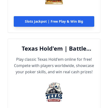
Slots Jackpot | Free Play & Win Big
Texas Hold'em | Battle
Online
Play classic Texas Hold'em online for free!
Compete with players worldwide, showcase
your poker skills, and win real cash prizes!