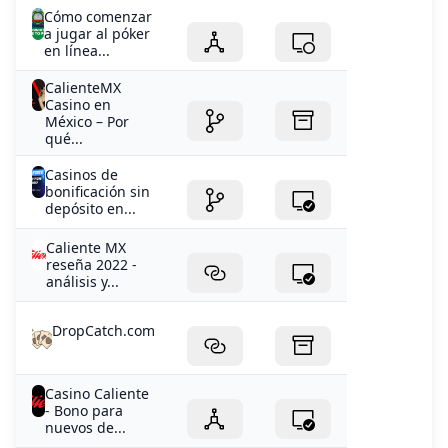
Cómo comenzar
a jugar al póker
en línea...
CalienteMX
Casino en
México – Por
qué...
Casinos de
bonificación sin
depósito en...
Caliente MX
reseña 2022 -
análisis y...
DropCatch.com
Casino Caliente
- Bono para
nuevos de...