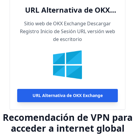
URL Alternativa de OKX
Exchange
Sitio web de OKX Exchange Descargar
Registro Inicio de Sesión URL versión web
de escritorio
URL Alternativa de OKX Exchange
Recomendación de VPN para
acceder a internet global