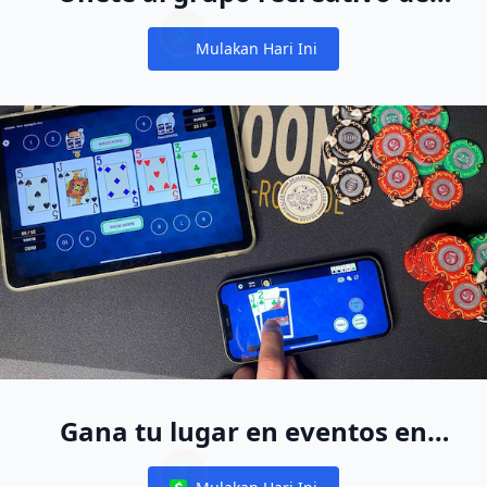
jugadores de cash game más
Mulakan Hari Ini
grande del mundo
Notifications
Gana tu lugar en eventos en
vivo del World Poker Free App