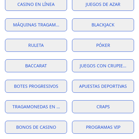
CASINO EN LÍNEA
JUEGOS DE AZAR
MÁQUINAS TRAGAMONEDAS
BLACKJACK
RULETA
PÓKER
BACCARAT
JUEGOS CON CRUPIER EN V
BOTES PROGRESIVOS
APUESTAS DEPORTIVAS
TRAGAMONEDAS EN LÍNEA
CRAPS
BONOS DE CASINO
PROGRAMAS VIP