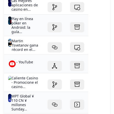
Las mejores
aplicaciones de
casino en...
Play en línea
póker en
Android: la
guía...
Martin
Tsvetanov gana
récord en el...
- YouTube
Caliente Casino
- Promocione el
casino...
WPT Global ¥
110 CN ¥
millones
Sunday...