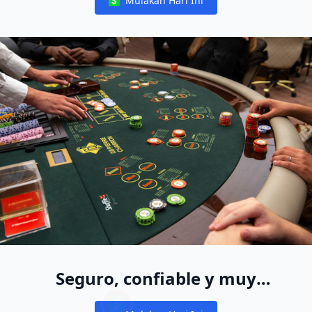
Mulakan Hari Ini
alrededor del mundo
Notifications
Seguro, confiable y muy
divertido