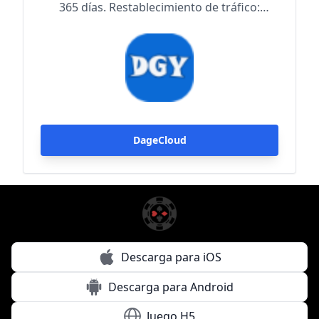
365 días. Restablecimiento de tráfico:
restablecimiento en la fecha del pedido o
compra de paquete de tráfico. Ancho de
banda máximo alcanzable: 1000 Mbps.
Protocolo de nodos: Trojan.
DageCloud
Descarga para iOS
Descarga para Android
Juego H5