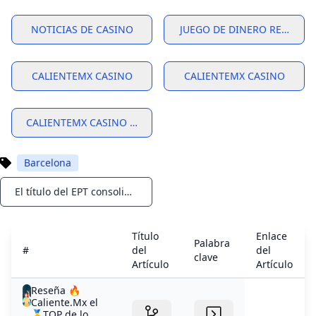
NOTICIAS DE CASINO
JUEGO DE DINERO REAL
CALIENTEMX CASINO
CALIENTEMX CASINO
CALIENTEMX CASINO ONLINE
Barcelona
El título del EPT consolida la reputación de Stephen Song como un gran triturador de campos
Notifications
Título
Enlace
Palabra
#
del
del
clave
Artículo
Artículo
Reseña 🔥
Caliente.Mx el
🥇TOP de lo