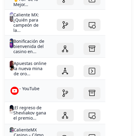
Mejor...
Caliente MX:
¿Quién para
campeón de
la...
Bonificación de
bienvenida del
casino en...
Apuestas online
la nueva mina
de oro...
- YouTube
¡El regreso de
Shevliakov gana
el premio...
CalienteMX
Casino – Cómo