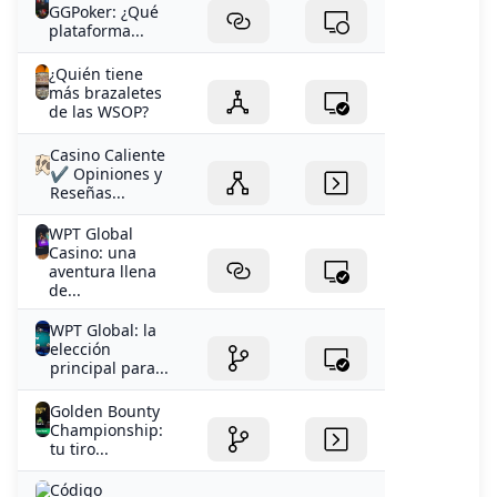
GGPoker: ¿Qué
plataforma...
¿Quién tiene
más brazaletes
de las WSOP?
Casino Caliente
✔️ Opiniones y
Reseñas...
WPT Global
Casino: una
aventura llena
de...
WPT Global: la
elección
principal para...
Golden Bounty
Championship:
tu tiro...
Código