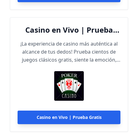
Casino en Vivo | Prueba
Gratis
¡La experiencia de casino más auténtica al
alcance de tus dedos! Prueba cientos de
juegos clásicos gratis, siente la emoción,
gana recompensas reales.
Casino en Vivo | Prueba Gratis