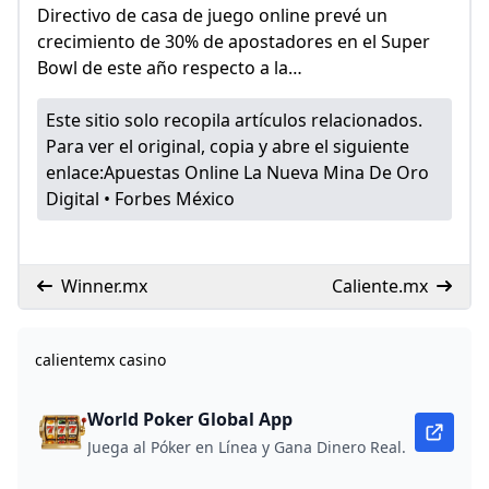
Directivo de casa de juego online prevé un
crecimiento de 30% de apostadores en el Super
Bowl de este año respecto a la…
Este sitio solo recopila artículos relacionados.
Para ver el original, copia y abre el siguiente
enlace:
Apuestas Online La Nueva Mina De Oro
Digital • Forbes México
Winner.mx
Caliente.mx
calientemx casino
World Poker Global App
Juega al Póker en Línea y Gana Dinero Real.