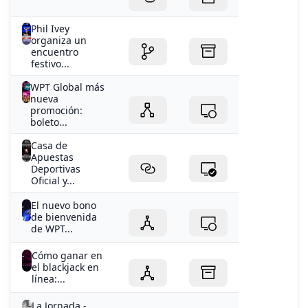
Phil Ivey
organiza un
encuentro
festivo...
WPT Global más
nueva
promoción:
boleto...
Casa de
Apuestas
Deportivas
Oficial y...
El nuevo bono
de bienvenida
de WPT...
Cómo ganar en
el blackjack en
línea:...
La Jornada -