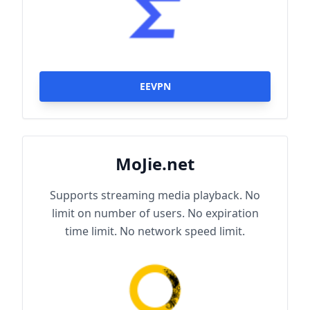
EEVPN
MoJie.net
Supports streaming media playback. No
limit on number of users. No expiration
time limit. No network speed limit.