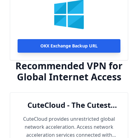
OKX Exchange Backup URL
Recommended VPN for
Global Internet Access
CuteCloud - The Cutest
Cloud
CuteCloud provides unrestricted global
network acceleration. Access network
acceleration services connected with