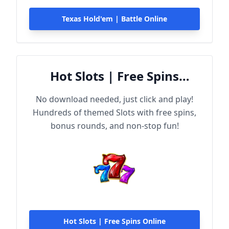
Texas Hold'em | Battle Online
Hot Slots | Free Spins
Online
No download needed, just click and play!
Hundreds of themed Slots with free spins,
bonus rounds, and non-stop fun!
Hot Slots | Free Spins Online