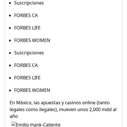
Suscripciones
FORBES CA
FORBES LIFE
FORBES WOMEN
Suscripciones
FORBES CA
FORBES LIFE
FORBES WOMEN
En México, las apuestas y casinos online (tanto
legales como ilegales), mueven unos 2,000 mdd al
año