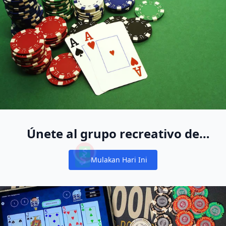
Únete al grupo recreativo de
jugadores de cash game más
Mulakan Hari Ini
grande del mundo
Notifications