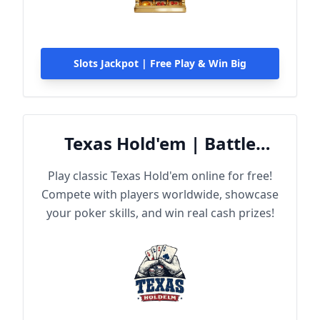
Slots Jackpot | Free Play & Win Big
Texas Hold'em | Battle
Online
Play classic Texas Hold'em online for free!
Compete with players worldwide, showcase
your poker skills, and win real cash prizes!