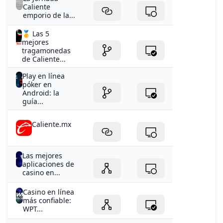
Caliente
emporio de la...
🥇 Las 5
mejores
tragamonedas
de Caliente...
Play en línea
póker en
Android: la
guía...
Caliente.mx
Las mejores
aplicaciones de
casino en...
Casino en línea
más confiable:
WPT...