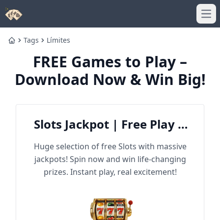
Ope
Tags
Límites
Home
FREE Games to Play –
Download Now & Win Big!
Slots Jackpot | Free Play &
Win Big
Huge selection of free Slots with massive
jackpots! Spin now and win life-changing
prizes. Instant play, real excitement!