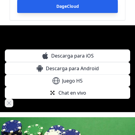
DageCloud
Descarga para iOS
Descarga para Android
Juego H5
Chat en vivo
Close banner