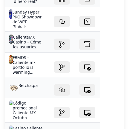
dinero real?
Sunday Hyper
PKO Showdown
de WPT
Global:...
CalienteMX
Casino – Cómo
los usuarios...
FBMDS -
Caliente.mx
portfolio is
warming...
Betcha.pa
Código
promocional
Caliente MX
Octubre...
Casino Caliente