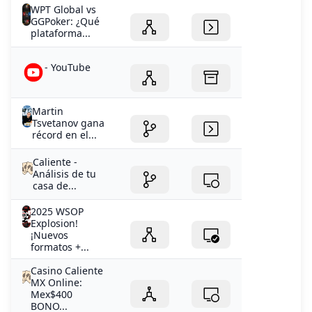
WPT Global vs
GGPoker: ¿Qué
plataforma...
- YouTube
Martin
Tsvetanov gana
récord en el...
Caliente -
Análisis de tu
casa de...
2025 WSOP
Explosion!
¡Nuevos
formatos +...
Casino Caliente
MX Online:
Mex$400
BONO...