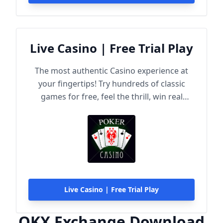
Live Casino | Free Trial Play
The most authentic Casino experience at
your fingertips! Try hundreds of classic
games for free, feel the thrill, win real
rewards!
Live Casino | Free Trial Play
OKX Exchange Download