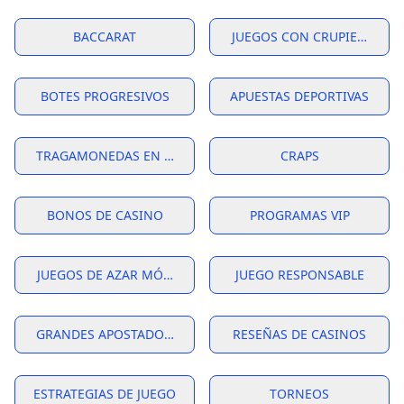
BACCARAT
JUEGOS CON CRUPIER EN V
BOTES PROGRESIVOS
APUESTAS DEPORTIVAS
TRAGAMONEDAS EN LÍNEA
CRAPS
BONOS DE CASINO
PROGRAMAS VIP
JUEGOS DE AZAR MÓVILES
JUEGO RESPONSABLE
GRANDES APOSTADORES
RESEÑAS DE CASINOS
ESTRATEGIAS DE JUEGO
TORNEOS