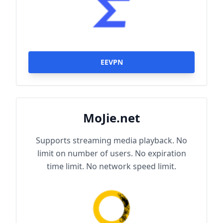
EEVPN
MoJie.net
Supports streaming media playback. No
limit on number of users. No expiration
time limit. No network speed limit.