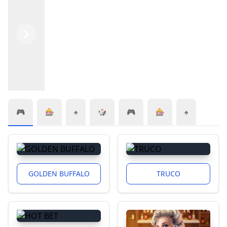
Previous
Next
🎮
🎰
♠️
🎲
🎮
🎰
♠️
GOLDEN BUFFALO
TRUCO