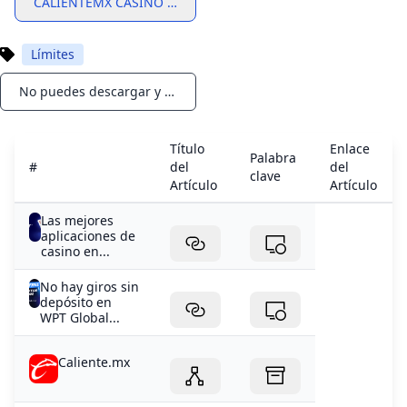
CALIENTEMX CASINO ONLINE
Límites
No puedes descargar y jugar WPT Poker Global en los siguientes países y regiones
Notifications
Título
Enlace
Palabra
#
del
del
clave
Artículo
Artículo
Las mejores
aplicaciones de
casino en...
No hay giros sin
depósito en
WPT Global...
Caliente.mx