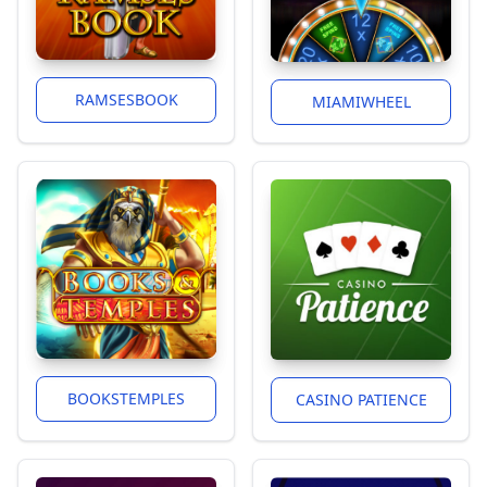
RAMSESBOOK
MIAMIWHEEL
BOOKSTEMPLES
CASINO PATIENCE