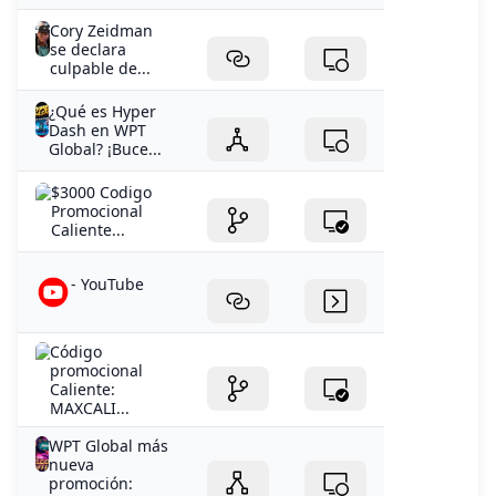
Cory Zeidman
se declara
culpable de...
¿Qué es Hyper
Dash en WPT
Global? ¡Buce...
$3000 Codigo
Promocional
Caliente...
- YouTube
Código
promocional
Caliente:
MAXCALI...
WPT Global más
nueva
promoción: