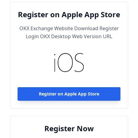
Register on Apple App Store
OKX Exchange Website Download Register
Login OKX Desktop Web Version URL
Register on Apple App Store
Register Now