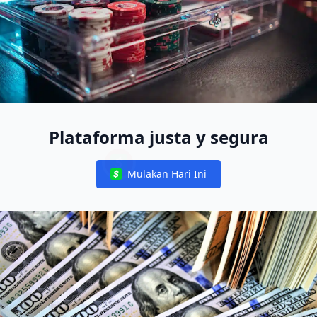
Plataforma justa y segura
Mulakan Hari Ini
Notifications