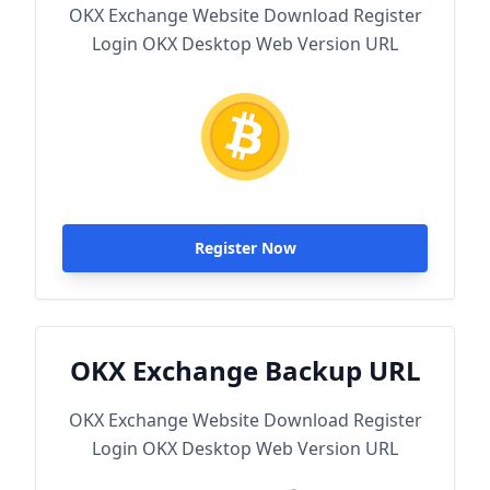
OKX Exchange Website Download Register
Login OKX Desktop Web Version URL
Register Now
OKX Exchange Backup URL
OKX Exchange Website Download Register
Login OKX Desktop Web Version URL