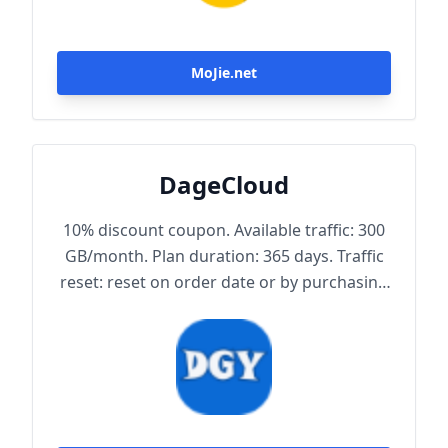
MoJie.net
DageCloud
10% discount coupon. Available traffic: 300
GB/month. Plan duration: 365 days. Traffic
reset: reset on order date or by purchasing
traffic package. Maximum achievable
bandwidth: 1000 Mbps. Node protocol:
Trojan.