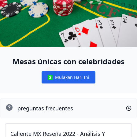
Mesas únicas con celebridades
Mulakan Hari Ini
Notifications
preguntas frecuentes
Caliente MX Reseña 2022 - Análisis Y