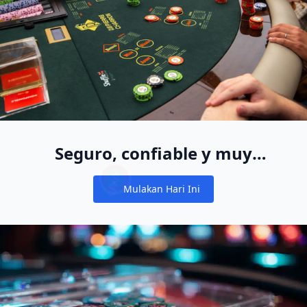
Seguro, confiable y muy
divertido
Mulakan Hari Ini
Notifications