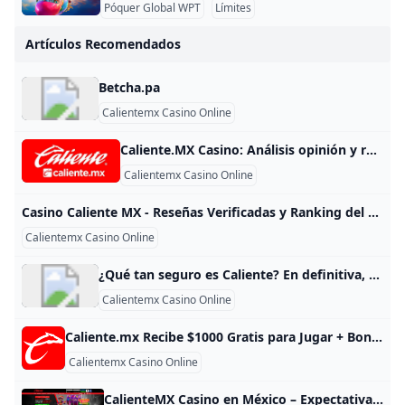
Póquer Global WPT
Límites
Artículos Recomendados
Betcha.pa
Calientemx Casino Online
Caliente.MX Casino: Análisis opinión y reseña IUSPORT: EL OTRO LADO DEL DEPORTE El casino de Caliente.MX no se detiene llueva, truene, relampaguee o haya pandemia, te presentamos el código promocional MAXCALI Caliente.MX Casino: Análisis, opinión y reseña C. de SilvaJueves, 01 de Junio de 2023 Caliente.MX Casino: Juegos y máquinas disponibles Caliente.MX Casino ⭐⭐⭐⭐⭐ Bono de Bienvenida Bono de hasta $5,000MXN Código de Promoción Caliente MAXCALI En lo que respecta a los casinos por internet y las maquinitas no hay nada escrito, algunos jugadores prefieren los diseños más marketineros, yo me considero más un consumidor clásico y no me preocupo tanto por ver a Zeus o algún espartano diciéndome cosas mientras gasto mis tokens, lo que a mí me interesa en realidad es ganar de vez en cuando y por supuesto, burlar un poco la pandemia.
Calientemx Casino Online
Casino Caliente MX - Reseñas Verificadas y Ranking del Casino 2023 Casino Online Casino Caliente MX - reseña del casino y ranking entre los mejores casinos online del mundo. Juegos y bonos de casino Casino Caliente MX, software, métodos de pago y ventajas. Escribir reseña Jugadores de Estados Unidos no se aceptan
Calientemx Casino Online
¿Qué tan seguro es Caliente? En definitiva, creo que Caliente.MX nos ofrece una muy buena experiencia de juego y una posibilidad de evasión frente a la pandemia. Puede que el lobo me parezca de mal gusto, pero más allá de eso, la plataforma funciona bien y los bonos son de calidad, eso es lo que importa.Jun 1, 2023
Calientemx Casino Online
Caliente.mx Recibe $1000 Gratis para Jugar + Bono de hasta $5,000 al depositar!. Vive la experiencia del Casino en donde quiera que estés. Blackjack, Ruleta, Slots y más.
Calientemx Casino Online
CalienteMX Casino en México – Expectativas interpretaciones y límites reales Con el paso del tiempo, las expectativas relacionadas con CalienteMX Casino se van formando de manera silenciosa. No surgen a partir de una explicación clara ni de una fuente única, sino de la repetición constante del nombre dentro de distintos entornos digitales. El usuario no recibe una definición directa, pero sí una acumulación de impresiones que, juntas, crean la sensación de que debería existir una estructura bien definida. Esta percepción no aparece de forma consciente.