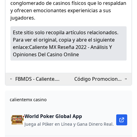
conglomerado de casinos físicos que lo respaldan
y ofrecen emocionantes experienicias a sus
jugadores.
Este sitio solo recopila artículos relacionados.
Para ver el original, copia y abre el siguiente
enlace:
Caliente MX Reseña 2022 - Análisis Y
Opiniones Del Casino Online
FBMDS - Caliente.mx
Código Promocional
portfolio is warming
Caliente MX ✔️ Bono
up with FBMDS’...
Caliente 🔥
calientemx casino
World Poker Global App
Juega al Póker en Línea y Gana Dinero Real.