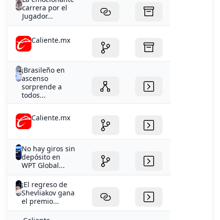
carrera por el
Jugador...
Caliente.mx
¡Brasileño en
ascenso
sorprende a
todos...
Caliente.mx
No hay giros sin
depósito en
WPT Global...
¡El regreso de
Shevliakov gana
el premio...