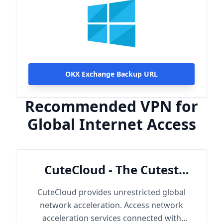
OKX Exchange Backup URL
Recommended VPN for
Global Internet Access
CuteCloud - The Cutest
Cloud
CuteCloud provides unrestricted global
network acceleration. Access network
acceleration services connected with