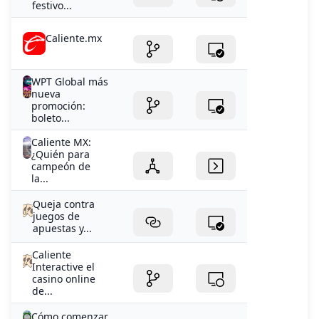
festivo...
Caliente.mx
WPT Global más
nueva
promoción:
boleto...
Caliente MX:
¿Quién para
campeón de
la...
Queja contra
juegos de
apuestas y...
Caliente
Interactive el
casino online
de...
Cómo comenzar