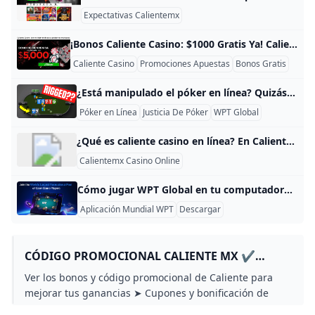
Expectativas Calientemx
Interpretacion Usuarios Mexico
¡Bonos Caliente Casino: $1000 Gratis Ya! Caliente Casino Online sí ofrece varios tipos de bonos para jugadores en México, así que si estás buscando un empujoncito extra para empezar, vas por buen camino. Puedes encontrar desde bonos por registrarte, promociones por depósito y hasta recompensas para quienes ya juegan seguido en la plataforma, lo cual ayuda a alargar tu saldo y probar más juegos sin gastar tanto de tu bolsillo.​ Uno de los más llamativos suele ser el bono de bienvenida, donde al crear tu cuenta y completar el registro puedes recibir dinero extra para jugar o beneficios similares, a veces incluso sin necesidad de depositar de inmediato, lo que viene perfecto para probar el casino con poco riesgo.
Caliente Casino
Promociones Apuestas
Bonos Gratis
¿Está manipulado el póker en línea? Quizás la pregunta más frecuente de todos los nuevos jugadores para el póker en línea es:**¿Está manipulado en línea?**Cuando hay dinero real en juego, es natural preguntarse si los juegos son justos. La respuesta corta?Los sitios legítimos de póker en línea no están manipulados. Pero debe elegir el sitio correcto. Lo que necesitas entender sobre el juego del póker en línea Todas las tarjetas tratadas en salas de póker en línea son totalmente aleatorias y justas, determinadas por los generadores de números aleatorios certificados (RNG).
Póker en Línea
Justicia De Póker
WPT Global
¿Qué es caliente casino en línea? En Caliente Casino encontrarás la mejor oferta de entretenimiento de juegos de azar en México; diviértete con la gran variedad de máquinas de juego, contamos con los mejores títulos y las mejores marcas para que disfrutes horas y horas de diversión; prueba tu suerte con los juegos de mesa que más ama la gente: …
Calientemx Casino Online
Cómo jugar WPT Global en tu computadora 2024 Cómo jugar WPT Global en tu ordenador Descarga del software 1. Visite el sitio oficial: vaya al sitio web de WPT Global o utilice enlaces de afiliados proporcionados por los sitios de noticias sobre póquer. 2. Inicie la descarga: haga clic en el botón “Descargar” específico de su sistema operativo ( Windows o Mac). 3. Instale la aplicación: 3.1 Para Windows: Abra el archivo descargado desde su carpeta “Descargas”. Siga las instrucciones de instalación.
Aplicación Mundial WPT
Descargar
CÓDIGO PROMOCIONAL CALIENTE MX ✔️
BONO CALIENTE 🔥
Ver los bonos y código promocional de Caliente para
mejorar tus ganancias ➤ Cupones y bonificación de
bienvenida con depósito