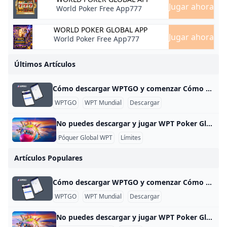
Jugar ahora
World Poker Free App777
WORLD POKER GLOBAL APP
Jugar ahora
World Poker Free App777
Últimos Artículos
Cómo descargar WPTGO y comenzar Cómo descargar WPTGO y empezar a jugar al póquer online Comenzar a utilizar WPTGO, la plataforma de póquer en línea asociada con el World Poker Tour, es simple y rápido. Siga estos sencillos pasos para descargar el software y configurar su cuenta. Paso 1: Descargue la aplicación WPTGO Para comenzar, haga clic en el botón Descargar ahora en el sitio web de WPTGO. Esta acción iniciará la descarga del software de póquer a su computadora.
WPTGO
WPT Mundial
Descargar
No puedes descargar y jugar WPT Poker Global en los siguientes países y regiones WPT Global Poker es accesible para jugadores en más de 100 países, pero existen restricciones específicas basadas en las regulaciones locales. Por qué no puedes descargar y jugar WPT Poker Global en los siguientes países y regiones Países donde WPT Global es accesible Los jugadores pueden registrarse y descargar WPT Global desde las siguientes regiones: América Latina: Brasil, Argentina, Chile, Costa Rica y varios otros países. Asia: India, Japón, Malasia, Corea del Sur y más.
Póquer Global WPT
Límites
Artículos Populares
Cómo descargar WPTGO y comenzar Cómo descargar WPTGO y empezar a jugar al póquer online Comenzar a utilizar WPTGO, la plataforma de póquer en línea asociada con el World Poker Tour, es simple y rápido. Siga estos sencillos pasos para descargar el software y configurar su cuenta. Paso 1: Descargue la aplicación WPTGO Para comenzar, haga clic en el botón Descargar ahora en el sitio web de WPTGO. Esta acción iniciará la descarga del software de póquer a su computadora.
WPTGO
WPT Mundial
Descargar
No puedes descargar y jugar WPT Poker Global en los siguientes países y regiones WPT Global Poker es accesible para jugadores en más de 100 países, pero existen restricciones específicas basadas en las regulaciones locales. Por qué no puedes descargar y jugar WPT Poker Global en los siguientes países y regiones Países donde WPT Global es accesible Los jugadores pueden registrarse y descargar WPT Global desde las siguientes regiones: América Latina: Brasil, Argentina, Chile, Costa Rica y varios otros países. Asia: India, Japón, Malasia, Corea del Sur y más.