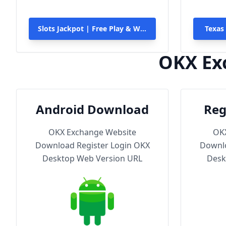
Slots Jackpot | Free Play & Win
Texas
Big
OKX Ex
Android Download
Reg
OKX Exchange Website
OK
Download Register Login OKX
Downlo
Desktop Web Version URL
Desk