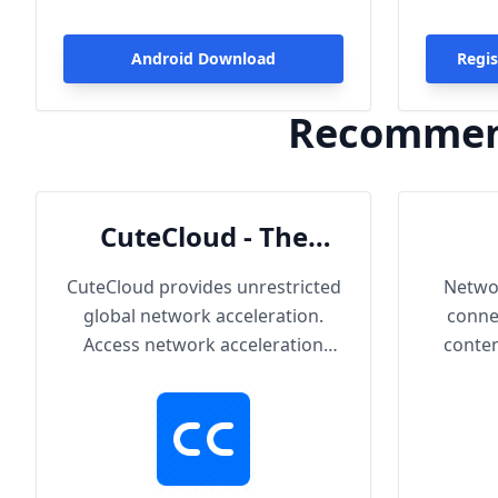
Android Download
Regis
Recommend
CuteCloud - The
Cutest Cloud
CuteCloud provides unrestricted
Networ
global network acceleration.
conne
Access network acceleration
conten
services connected with
hundreds of content providers
worldwide. With up to 2000Mbps
single-line access capacity and
1000+ high-speed servers