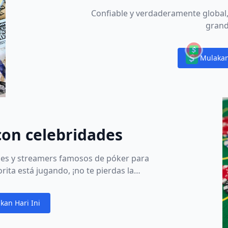
nuevo hogar de 
Confiable y verdaderamente global,
grand
Mulakan
Notification
con celebridades
es y streamers famosos de póker para
vorita está jugando, ¡no te pierdas la
mpetir e interactuar!
kan Hari Ini
ions