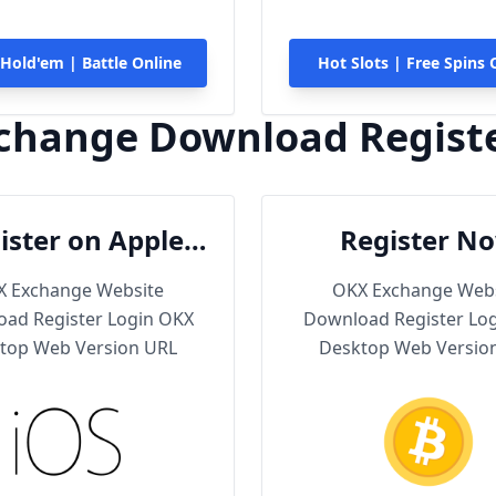
 Hold'em | Battle Online
Hot Slots | Free Spins 
change Download Registe
ister on Apple
Register N
App Store
X Exchange Website
OKX Exchange Webs
ad Register Login OKX
Download Register Lo
top Web Version URL
Desktop Web Versio