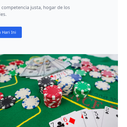
póker en línea
 competencia justa, hogar de los
es.
 Hari Ini
s