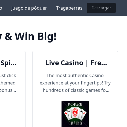
o
juego de póquer
Tragaperras
Descargar
 & Win Big!
 Spins
Live Casino | Free
Trial Play
st click
The most authentic Casino
 themed
experience at your fingertips! Try
 bonus
hundreds of classic games for
 fun!
free, feel the thrill, win real
rewards!