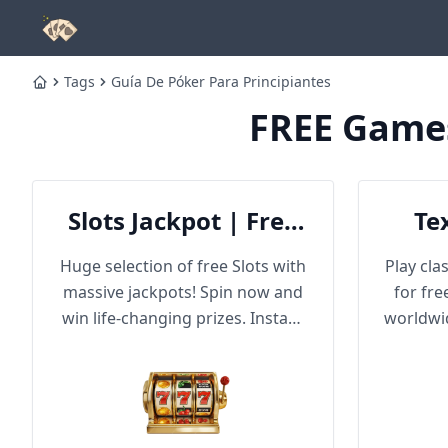
Tags
Guía De Póker Para Principiantes
Home
FREE Games
Slots Jackpot | Free
Te
Play & Win Big
B
Huge selection of free Slots with
Play cla
massive jackpots! Spin now and
for fre
win life-changing prizes. Instant
worldwi
play, real excitement!
skills,