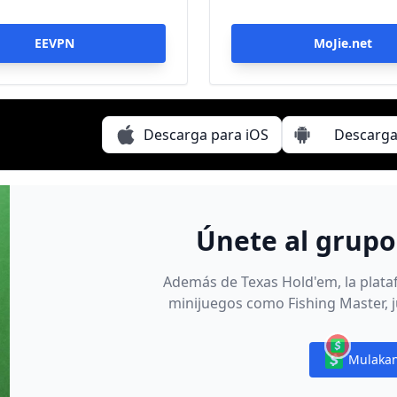
EEVPN
MoJie.net
Descarga para iOS
Descarga
Andro
Únete al grupo
jugadores de cash
Además de Texas Hold'em, la plata
del m
minijuegos como Fishing Master, j
Mulakan
Notification