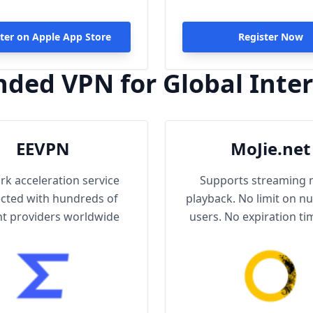
ter on Apple App Store
Register Now
ed VPN for Global Inter
EEVPN
MoJie.net
k acceleration service
Supports streaming 
cted with hundreds of
playback. No limit on n
t providers worldwide
users. No expiration tim
No network speed li