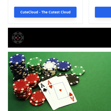
globally, enjoy fast and stable
connections anytime, anywhere.
CuteCloud - The Cutest Cloud