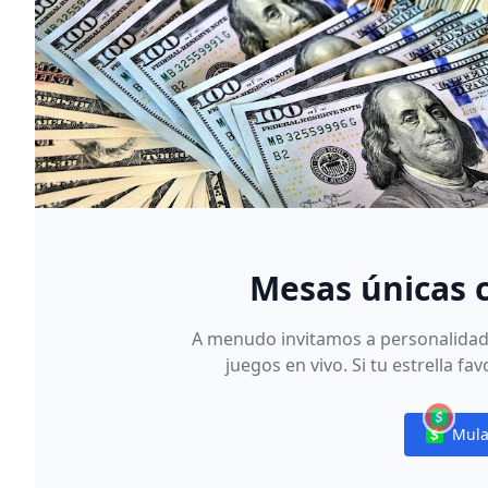
Mesas únicas 
A menudo invitamos a personalidad
juegos en vivo. Si tu estrella fa
oportunidad de co
Mula
Notificat