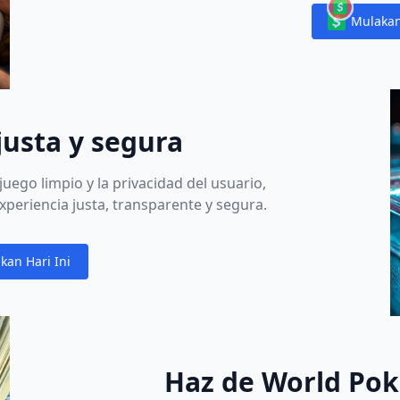
Mulakan
Notification
justa y segura
ego limpio y la privacidad del usuario,
periencia justa, transparente y segura.
kan Hari Ini
ions
Haz de World Pok