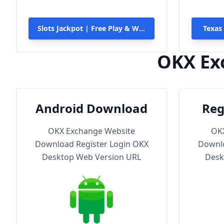
Slots Jackpot | Free Play & Win
Texas
Big
OKX Ex
Android Download
Reg
OKX Exchange Website
OK
Download Register Login OKX
Downlo
Desktop Web Version URL
Desk