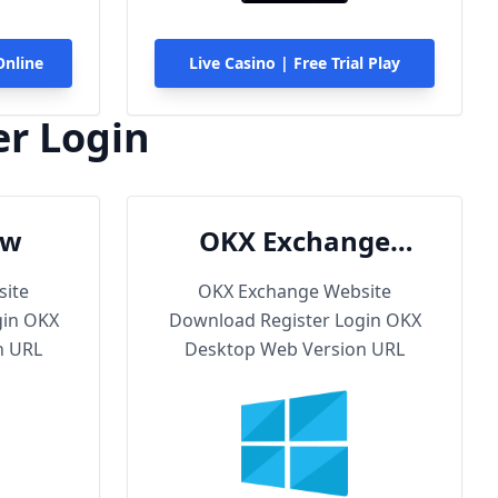
Online
Live Casino | Free Trial Play
r Login
ow
OKX Exchange
Backup URL
ite
OKX Exchange Website
gin OKX
Download Register Login OKX
n URL
Desktop Web Version URL