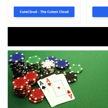
globally, enjoy fast and stable
connections anytime, anywhere.
CuteCloud - The Cutest Cloud