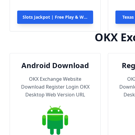
Slots Jackpot | Free Play & Win
Texas
Big
OKX Ex
Android Download
Reg
OKX Exchange Website
OK
Download Register Login OKX
Downlo
Desktop Web Version URL
Desk