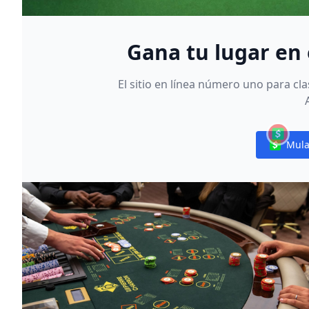
Gana tu lugar en 
World Poker Free
El sitio en línea número uno para cla
mu
Mula
Notificat