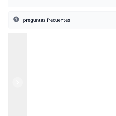
preguntas frecuentes
Previous
Next