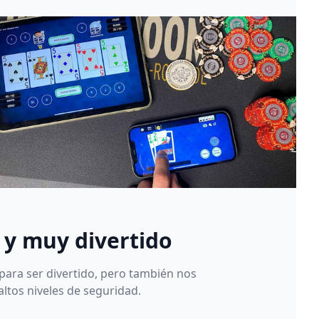
 y muy divertido
para ser divertido, pero también nos
altos niveles de seguridad.