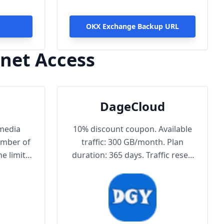
OKX Exchange Backup URL
net Access
DageCloud
media
10% discount coupon. Available
umber of
traffic: 300 GB/month. Plan
e limit.
duration: 365 days. Traffic reset:
mit.
reset on order date or by
purchasing traffic package.
Maximum achievable bandwidth:
1000 Mbps. Node protocol:
Trojan.