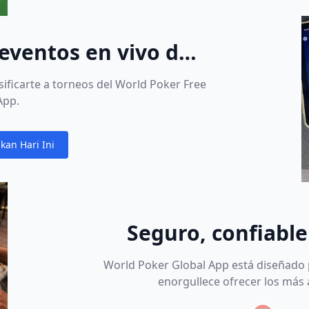
eventos en vivo del
 App alrededor del
sificarte a torneos del World Poker Free
ndo
App.
kan Hari Ini
ions
Seguro, confiable
World Poker Global App está diseñado 
enorgullece ofrecer los más 