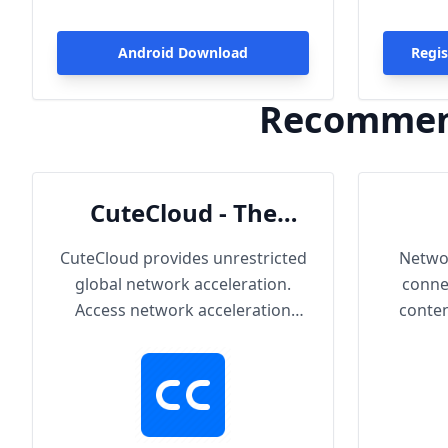
Android Download
Regis
Recommend
CuteCloud - The
Cutest Cloud
CuteCloud provides unrestricted
Networ
global network acceleration.
conne
Access network acceleration
conten
services connected with
hundreds of content providers
worldwide. With up to 2000Mbps
single-line access capacity and
1000+ high-speed servers