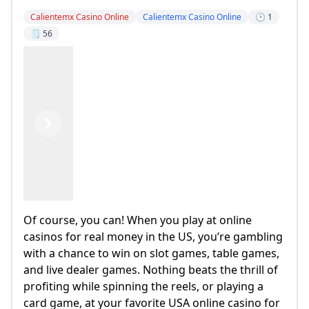
Calientemx Casino Online
Calientemx Casino Online
🕒 1
🗒️ 56
Previous
Next
Of course, you can! When you play at online
casinos for real money in the US, you’re gambling
with a chance to win on slot games, table games,
and live dealer games. Nothing beats the thrill of
profiting while spinning the reels, or playing a
card game, at your favorite USA online casino for