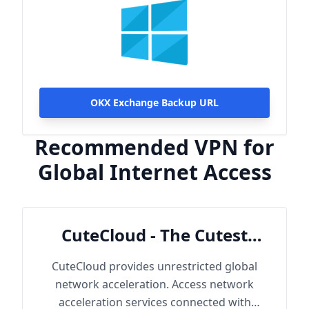
OKX Exchange Backup URL
Recommended VPN for
Global Internet Access
CuteCloud - The Cutest
Cloud
CuteCloud provides unrestricted global
network acceleration. Access network
acceleration services connected with