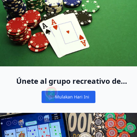
Únete al grupo recreativo de
jugadores de cash game más
Mulakan Hari Ini
grande del mundo
Notifications