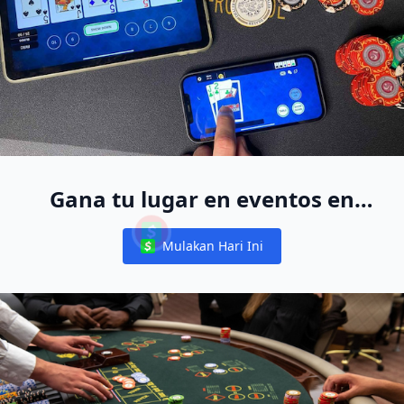
Gana tu lugar en eventos en
vivo del World Poker Free App
Mulakan Hari Ini
alrededor del mundo
Notifications