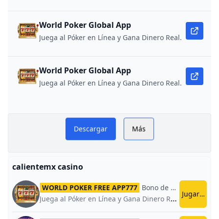
World Poker Global App
Juega al Póker en Línea y Gana Dinero Real.
World Poker Global App
Juega al Póker en Línea y Gana Dinero Real.
c
Descargar
Más
to
calientemx casino
WORLD POKER FREE APP777
Bono de Bienvenida
Wo
Jugar ahor
Juega al Póker en Línea y Gana Dinero Real.