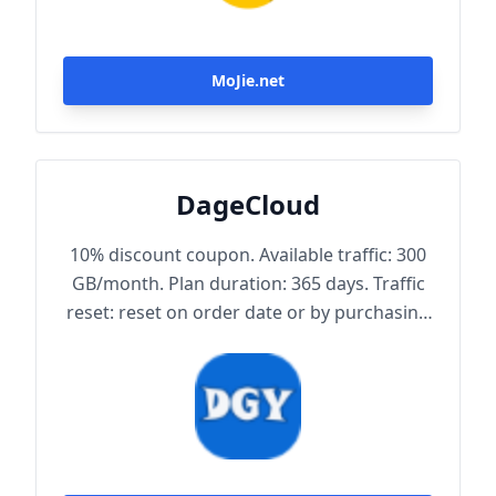
MoJie.net
DageCloud
10% discount coupon. Available traffic: 300
GB/month. Plan duration: 365 days. Traffic
reset: reset on order date or by purchasing
traffic package. Maximum achievable
bandwidth: 1000 Mbps. Node protocol:
Trojan.