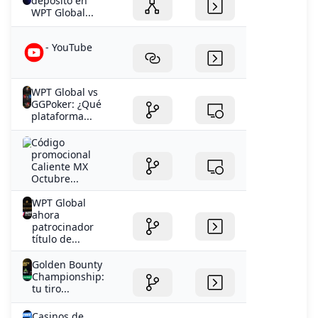
depósito en
WPT Global...
- YouTube
WPT Global vs
GGPoker: ¿Qué
plataforma...
Código
promocional
Caliente MX
Octubre...
WPT Global
ahora
patrocinador
título de...
Golden Bounty
Championship:
tu tiro...
Casinos de