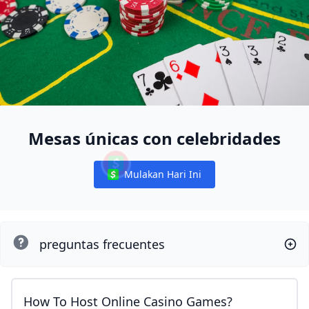
Mesas únicas con celebridades
Mulakan Hari Ini
Notifications
preguntas frecuentes
How To Host Online Casino Games?