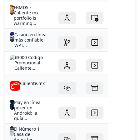
FBMDS -
Caliente.mx
portfolio is
warming...
Casino en línea
más confiable:
WPT...
$3000 Codigo
Promocional
Caliente...
Caliente.mx
Play en línea
póker en
Android: la
guía...
El Número 1
Casa de
Apuestas