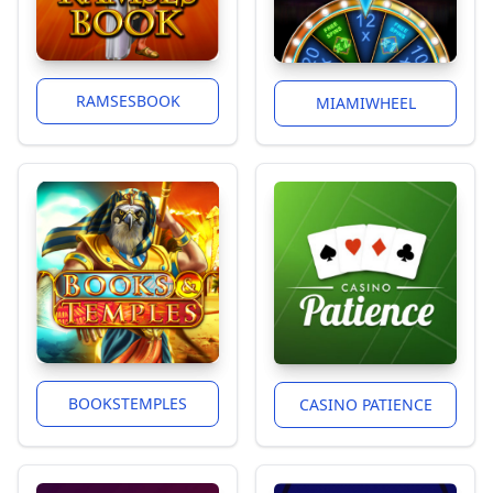
RAMSESBOOK
MIAMIWHEEL
BOOKSTEMPLES
CASINO PATIENCE