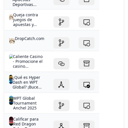
Deportivas...
Queja contra
juegos de
apuestas y...
DropCatch.com
Caliente Casino
- Promocione el
casino...
¿Qué es Hyper
Dash en WPT
Global? ¡Buce...
WPT Global
Tournament
Anchel 2025
Calificar para
Red Dragon