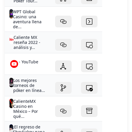
Poker Tour...
WPT Global
Casino: una
aventura llena
de...
Caliente MX
reseña 2022 -
análisis y...
- YouTube
Los mejores
torneos de
póker en línea...
CalienteMX
Casino en
México – Por
qué...
¡El regreso de
Shevliakov gana