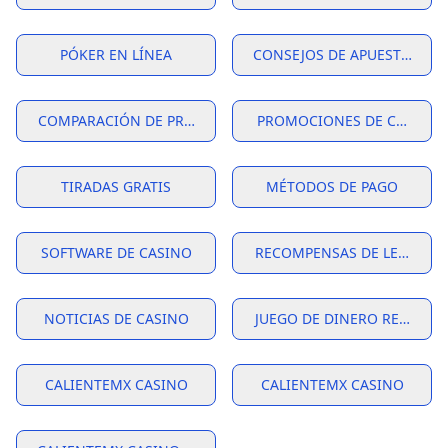
PÓKER EN LÍNEA
CONSEJOS DE APUESTAS
COMPARACIÓN DE PROBABILIDADES
PROMOCIONES DE CASINO
TIRADAS GRATIS
MÉTODOS DE PAGO
SOFTWARE DE CASINO
RECOMPENSAS DE LEALTAD
NOTICIAS DE CASINO
JUEGO DE DINERO REAL
CALIENTEMX CASINO
CALIENTEMX CASINO