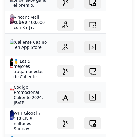
el premio...
Vincent Meli
sube a 100.000
con K♣️ J♣️...
‎Caliente Casino
en App Store
🥇 Las 5
mejores
tragamonedas
de Caliente...
Código
Promocional
Caliente 2024:
JBVIP...
WPT Global ¥
110 CN ¥
millones
Sunday...