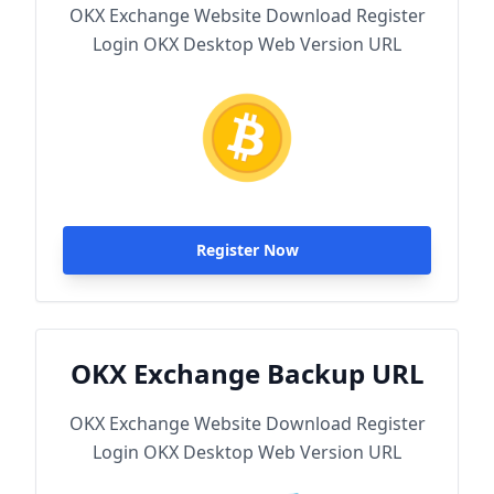
OKX Exchange Website Download Register
Login OKX Desktop Web Version URL
Register Now
OKX Exchange Backup URL
OKX Exchange Website Download Register
Login OKX Desktop Web Version URL