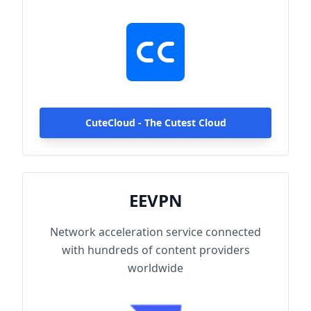
hundreds of content providers worldwide.
With up to 2000Mbps single-line access
capacity and 1000+ high-speed servers
globally, enjoy fast and stable connections
anytime, anywhere.
CuteCloud - The Cutest Cloud
EEVPN
Network acceleration service connected
with hundreds of content providers
worldwide