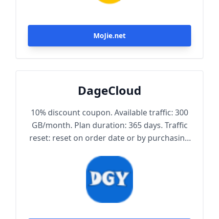
MoJie.net
DageCloud
10% discount coupon. Available traffic: 300
GB/month. Plan duration: 365 days. Traffic
reset: reset on order date or by purchasing
traffic package. Maximum achievable
bandwidth: 1000 Mbps. Node protocol:
Trojan.