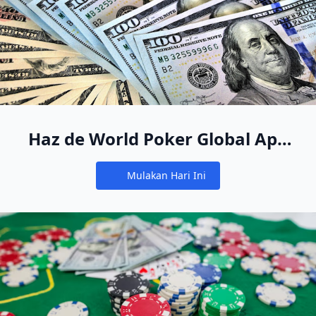
Haz de World Poker Global App
tu nuevo hogar de póker en
Mulakan Hari Ini
línea
Notifications