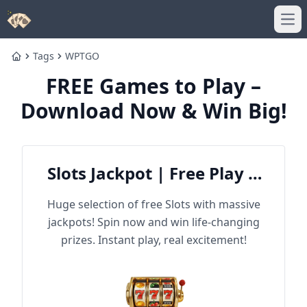
Ope
Tags
WPTGO
Home
FREE Games to Play –
Download Now & Win Big!
Slots Jackpot | Free Play &
Win Big
Huge selection of free Slots with massive
jackpots! Spin now and win life-changing
prizes. Instant play, real excitement!