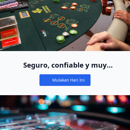
Seguro, confiable y muy
divertido
Mulakan Hari Ini
Notifications