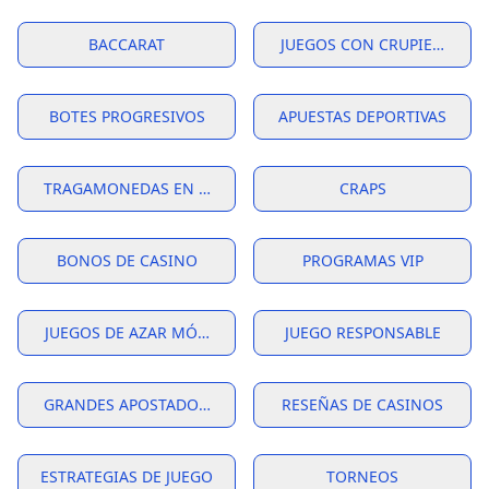
BACCARAT
JUEGOS CON CRUPIER EN V
BOTES PROGRESIVOS
APUESTAS DEPORTIVAS
TRAGAMONEDAS EN LÍNEA
CRAPS
BONOS DE CASINO
PROGRAMAS VIP
JUEGOS DE AZAR MÓVILES
JUEGO RESPONSABLE
GRANDES APOSTADORES
RESEÑAS DE CASINOS
ESTRATEGIAS DE JUEGO
TORNEOS